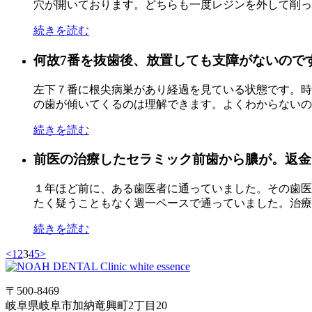
穴が開いております。どちらも一度レジンを外して削って
続きを読む
何故7番を抜歯後、放置しても支障がないので
左下７番に根尖病巣があり経過を見ている状態です。時
の歯が傾いてくるのは理解できます。よくわからないのが
続きを読む
前医の治療したセラミック前歯から膿が。返金を
１年ほど前に、ある歯医者に通っていました。その歯医
たく疑うこともなく週一ペースで通っていました。治療費
続きを読む
<
1
2
3
4
5
>
〒500-8469
岐阜県岐阜市加納竜興町2丁目20