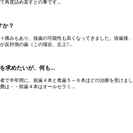
再度詰め直すとの事です...
すか？
々痛みもあり、抜歯の可能性も高くなってきました。抜歯後、
反対側の歯（この場合、左上7...
求めたいが、何も...
者で半年間に、前歯４本と奥歯５～６本ほどの治療を受けまし
は・・前歯４本はオールセラミ...