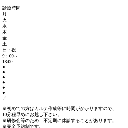
診療時間
月
火
水
木
金
土
日・祝
9：00～
18:00
●
●
●
●
●
●
／
※
初めての方はカルテ作成等に時間がかかりますので、
10分程早めにお越し下さい。
※
研修会等のため、不定期に休診することがあります。
※
完全予約制です。