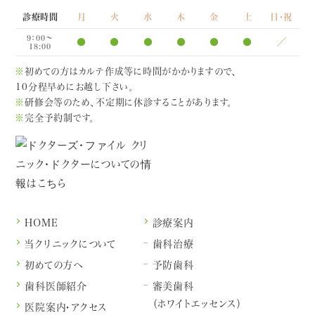
診療時間
月
火
水
木
金
土
日・祝
9：00～
●
●
●
●
●
●
／
18:00
※
初めての方はカルテ作成等に時間がかかりますので、
10分程早めにお越し下さい。
※
研修会等のため、不定期に休診することがあります。
※
完全予約制です。
HOME
診療案内
当クリニックについて
歯科治療
初めての方へ
予防歯科
歯科医師紹介
審美歯科
（ホワイトエッセンス）
医院案内・アクセス