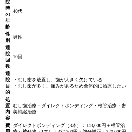
院
時
40代
の
年
齢
性
男性
別
通
院
10回
回
数
通
院
・むし歯を放置し、歯が大きく欠けている
目
・むし歯が多く、痛みがあるため全体的に治療したい
的
処
置
むし歯治療・ダイレクトボンディング・根管治療・審
内
美補綴治療
容
費
ダイレクトボンディング（3本）：143,000円＋根管治
用
療～被せ物（1本）：337,700円＋部分矯正：220,000円